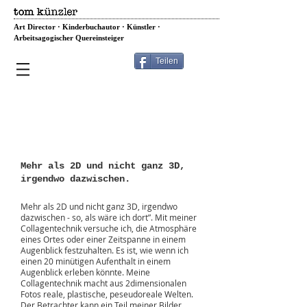
Art Director · Kinderbuchautor · Künstler ·
Arbeitsagogischer Quereinsteiger
Teilen
2 1/2 DIMENSIONAL-COLLAGEN
Meine Technik
Mehr als 2D und nicht ganz 3D,
irgendwo dazwischen.
Über seine Bildtechnik sagt tom k. folgendes:
Mehr als 2D und nicht ganz 3D, irgendwo
dazwischen - so, als wäre ich dort”. Mit meiner
Collagentechnik versuche ich, die Atmosphäre
eines Ortes oder einer Zeitspanne in einem
Augenblick festzuhalten. Es ist, wie wenn ich
einen 20 minütigen Aufenthalt in einem
Augenblick erleben könnte. Meine
Collagentechnik macht aus 2dimensionalen
Fotos reale, plastische, peseudoreale Welten.
Der Betrachter kann ein Teil meiner Bilder