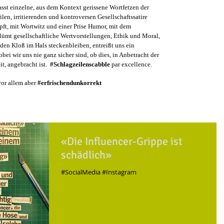
asst einzelne, aus dem Kontext gerissene Wortfetzen der
ilen, irritierenden und kontroversen Gesellschaftssatire
ft, mit Wortwitz und einer Prise Humor, mit dem
ümt gesellschaftliche Wertvorstellungen, Ethik und Moral,
den Kloß im Hals steckenbleiben, entreißt uns ein
ei wir uns nie ganz sicher sind, ob dies, in Anbetracht der
it, angebracht ist.
#Schlagzeilenscabble
par excellence.
vor allem aber
#erfrischendunkorrekt
«Die Influencer-Grippe ist
schädlich»
#SocialMedia #Instagram