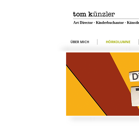
Art Director · Kinderbuchautor · Künstle
ÜBER MICH
HÖRKOLUMNE
Eine satirisch visuell
Schlagzeilen von Tom 