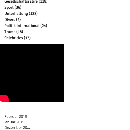
Gesellschaftssatire
(118)
118 Beiträge
Sport
(36)
36 Beiträge
Unterhaltung
(128)
128 Beiträge
Divers
(5)
5 Beiträge
Politik International
(24)
24 Beiträge
Trump
(18)
18 Beiträge
Celebrities
(13)
13 Beiträge
Archiv
Februar 2019
Januar 2019
Dezember 2018