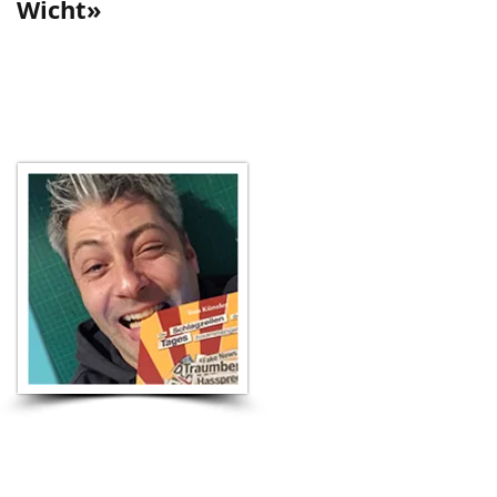
Wicht»
falschen Film»