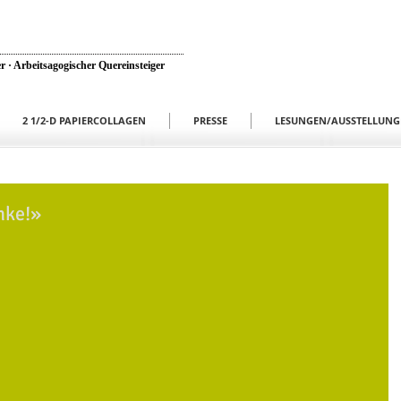
r · Arbeitsagogischer Quereinsteiger
2 1/2-D PAPIERCOLLAGEN
PRESSE
LESUNGEN/AUSSTELLUNG
nke!»