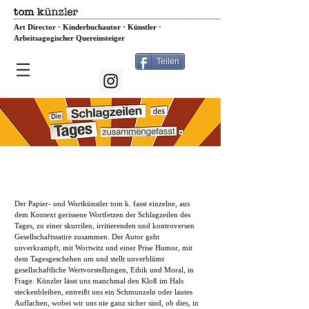
Art Director · Kinderbuchautor · Künstler ·
Arbeitsagogischer Quereinsteiger
Teilen
Eine satirisch visuelle
Hörkolumne aus den täglichen
Schlagzeilen von Tom Künzler
Der Papier- und Wortkünstler tom k. fasst einzelne, aus
dem Kontext gerissene Wortfetzen der Schlagzeilen des
Tages, zu einer skurrilen, irritierenden und kontroversen
Gesellschaftssatire zusammen. Der Autor geht
unverkrampft, mit Wortwitz und einer Prise Humor, mit
dem Tagesgeschehen um und stellt unverblümt
gesellschaftliche Wertvorstellungen, Ethik und Moral, in
Frage. Künzler lässt uns manchmal den Kloß im Hals
steckenbleiben, entreißt uns ein Schmunzeln oder lautes
Auflachen, wobei wir uns nie ganz sicher sind, ob dies, in