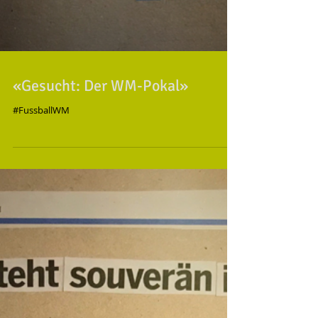
«Gesucht: Der WM-Pokal»
#FussballWM