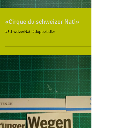
«Cirque du schweizer Nati»
#SchweizerNati #doppeladler