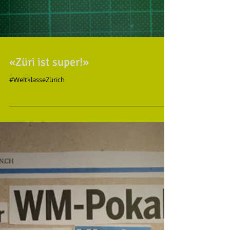
«Züri ist super!»
#WeltklasseZürich