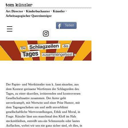
Art Director · Kinderbuchautor · Künstler ·
Arbeitsagogischer Quereinsteiger
Teilen
Eine satirisch visuelle
Hörkolumne aus den täglichen
Schlagzeilen von Tom Künzler
Der Papier- und Wortkünstler tom k. fasst einzelne, aus
dem Kontext gerissene Wortfetzen der Schlagzeilen des
Tages, zu einer skurrilen, irritierenden und kontroversen
Gesellschaftssatire zusammen. Der Autor geht
unverkrampft, mit Wortwitz und einer Prise Humor, mit
dem Tagesgeschehen um und stellt unverblümt
gesellschaftliche Wertvorstellungen, Ethik und Moral, in
Frage. Künzler lässt uns manchmal den Kloß im Hals
steckenbleiben, entreißt uns ein Schmunzeln oder lautes
Auflachen, wobei wir uns nie ganz sicher sind, ob dies, in