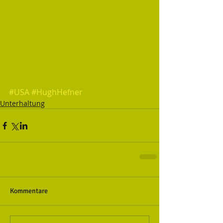
#USA
#HughHefner
Unterhaltung
Kommentare