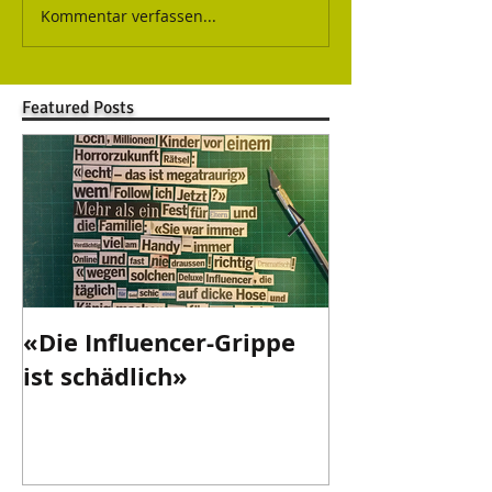
Kommentar verfassen...
Featured Posts
«Die Influencer-Grippe
«Danke Valen
ist schädlich»
danke!»