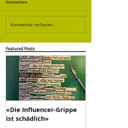
Kommentare
Kommentar verfassen...
Featured Posts
«Die Influencer-Grippe
«Danke Valen
ist schädlich»
danke!»