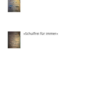
«Schulfrei für immer»
«Drei Tag in Frau festgesteckt!»
«Weihnachten auf Ecstasy»