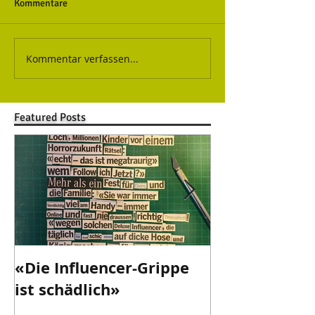
Kommentare
Kommentar verfassen...
Featured Posts
«Die Influencer-Grippe
«Danke Valen
ist schädlich»
danke!»