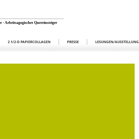
r · Arbeitsagogischer Quereinsteiger
2 1/2-D PAPIERCOLLAGEN
PRESSE
LESUNGEN/AUSSTELLUNG