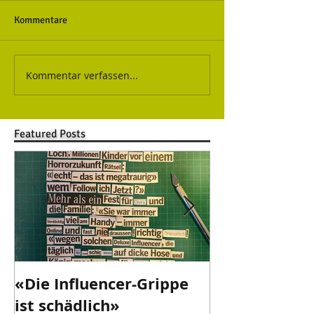
Kommentare
Kommentar verfassen...
Featured Posts
«Die Influencer-Grippe
«Danke Valen
ist schädlich»
danke!»