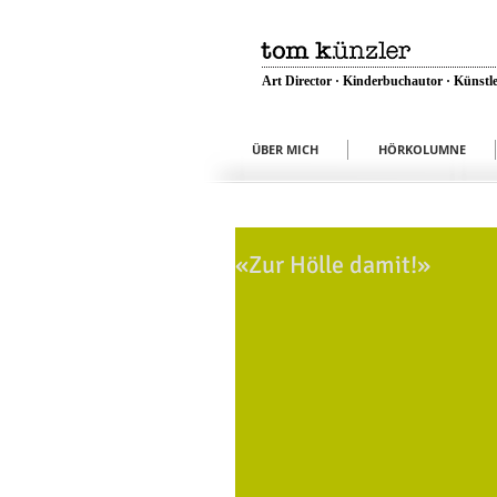
Art Director · Kinderbuchautor · Künstle
ÜBER MICH
HÖRKOLUMNE
«Zur Hölle damit!»