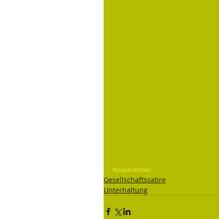
#paniniBilder
Gesellschaftssatire
Unterhaltung