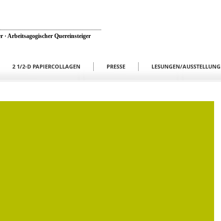
r · Arbeitsagogischer Quereinsteiger
2 1/2-D PAPIERCOLLAGEN
PRESSE
LESUNGEN/AUSSTELLUNG