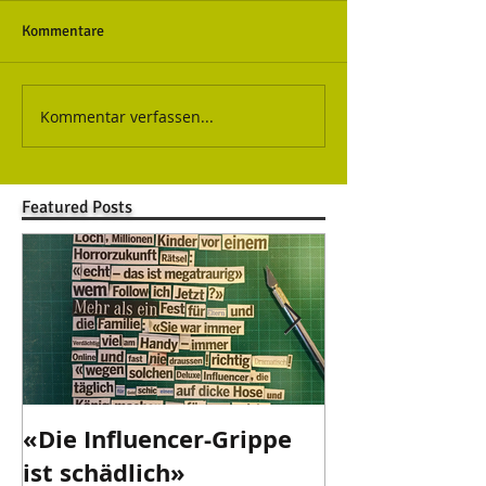
Kommentare
Kommentar verfassen...
Featured Posts
«Die Influencer-Grippe
«Danke Valen
ist schädlich»
danke!»