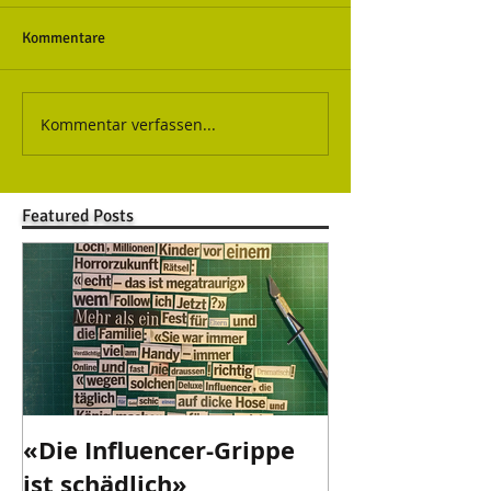
Kommentare
Kommentar verfassen...
Featured Posts
«Die Influencer-Grippe
«Danke Valen
ist schädlich»
danke!»