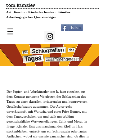
Art Director · Kinderbuchautor · Künstler ·
Arbeitsagogischer Quereinsteiger
Teilen
Eine satirisch visuelle
Hörkolumne aus den täglichen
Schlagzeilen von Tom Künzler
Der Papier- und Wortkünstler tom k. fasst einzelne, aus
dem Kontext gerissene Wortfetzen der Schlagzeilen des
Tages, zu einer skurrilen, irritierenden und kontroversen
Gesellschaftssatire zusammen. Der Autor geht
unverkrampft, mit Wortwitz und einer Prise Humor, mit
dem Tagesgeschehen um und stellt unverblümt
gesellschaftliche Wertvorstellungen, Ethik und Moral, in
Frage. Künzler lässt uns manchmal den Kloß im Hals
steckenbleiben, entreißt uns ein Schmunzeln oder lautes
Auflachen, wobei wir uns nie ganz sicher sind, ob dies, in