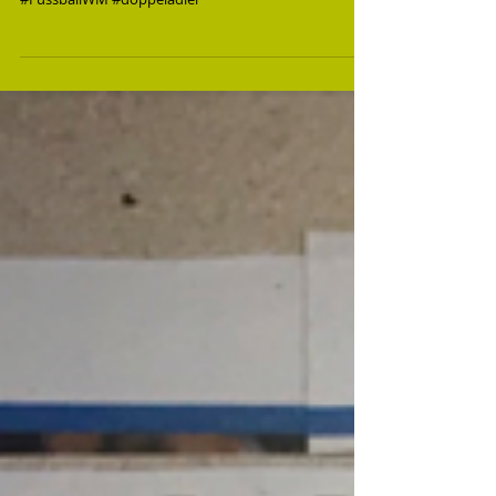
frei!»
#FussballWM #doppeladler