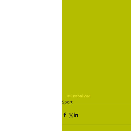
#FussballWM
Sport