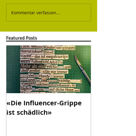
Kommentar verfassen...
Featured Posts
«Die Influencer-Grippe
«Danke Valen
ist schädlich»
danke!»